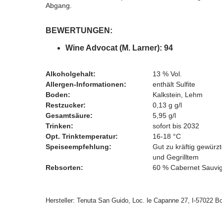
Abgang.
BEWERTUNGEN:
Wine Advocat (M. Larner): 94
Alkoholgehalt:
13 % Vol.
Allergen-Informationen:
enthält Sulfite
Boden:
Kalkstein, Lehm
Restzucker:
0,13 g g/l
Gesamtsäure:
5,95 g/l
Trinken:
sofort bis 2032
Opt. Trinktemperatur:
16-18 °C
Speiseempfehlung:
Gut zu kräftig gewürz
und Gegrilltem
Rebsorten:
60 % Cabernet Sauvi
Hersteller: Tenuta San Guido, Loc. le Capanne 27, I-57022 Bol