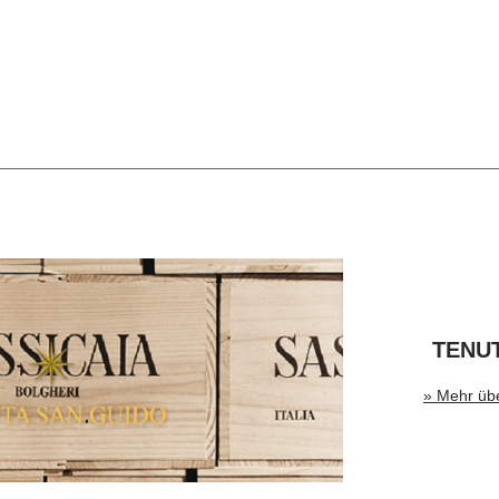
TENU
» Mehr üb