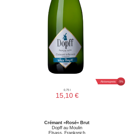
Aktionspreis
-5%
0,75 l
15,10 €
Crémant »Rosé« Brut
Dopff au Moulin
Elsass, Frankreich