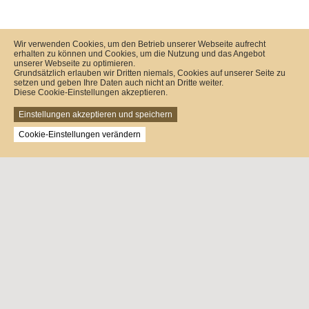
Wir verwenden Cookies, um den Betrieb unserer Webseite aufrecht
erhalten zu können und Cookies, um die Nutzung und das Angebot
unserer Webseite zu optimieren.
Grundsätzlich erlauben wir Dritten niemals, Cookies auf unserer Seite zu
setzen und geben Ihre Daten auch nicht an Dritte weiter.
Diese Cookie-Einstellungen akzeptieren.
Einstellungen akzeptieren und speichern
Cookie-Einstellungen verändern
Nutzen Sie Vorteile bei unseren Geschäftspartnern:
Weindepot-Schenck
Kleine Hasengasse 6b
64625 Bensheim
Tel.:
+ 49 (0) 6251-1367767
Fax:
+ 49 (0) 6251-136749
E-Mail:
kontakt@weindepot-schenck.de