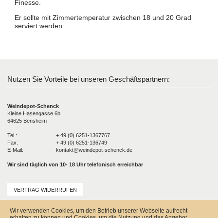
Finesse.
Er sollte mit Zimmertemperatur zwischen 18 und 20 Grad
serviert werden.
Nutzen Sie Vorteile bei unseren Geschäftspartnern:
Weindepot-Schenck
Kleine Hasengasse 6b
64625 Bensheim
Tel.:
+ 49 (0) 6251-1367767
Fax:
+ 49 (0) 6251-136749
E-Mail:
kontakt@weindepot-schenck.de
Wir sind täglich von 10- 18 Uhr telefonisch erreichbar
VERTRAG WIDERRUFEN
Unser Service
Wir verwenden Cookies, um den Betrieb unserer Webseite aufrecht
Versandkosten
erhalten zu können und Cookies, um die Nutzung und das Angebot