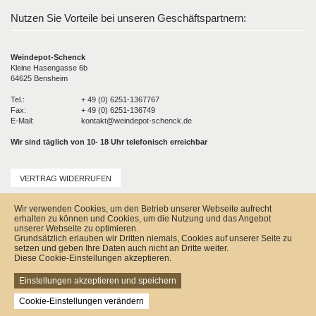
Nutzen Sie Vorteile bei unseren Geschäftspartnern:
Weindepot-Schenck
Kleine Hasengasse 6b
64625 Bensheim
Tel.:
+ 49 (0) 6251-1367767
Fax:
+ 49 (0) 6251-136749
E-Mail:
kontakt@weindepot-schenck.de
Wir sind täglich von 10- 18 Uhr telefonisch erreichbar
VERTRAG WIDERRUFEN
Unser Service
Wir verwenden Cookies, um den Betrieb unserer Webseite aufrecht
Versandkosten
erhalten zu können und Cookies, um die Nutzung und das Angebot
Kontakt
unserer Webseite zu optimieren.
Zahlungsmöglichkeiten
Grundsätzlich erlauben wir Dritten niemals, Cookies auf unserer Seite zu
Rückgabe & Widerrufsrecht
setzen und geben Ihre Daten auch nicht an Dritte weiter.
Impressum
Diese Cookie-Einstellungen akzeptieren.
AGB
Datenschutz
Einstellungen akzeptieren und speichern
Sitemap
Cookie-Einstellungen verändern