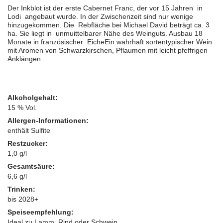
Der Inkblot ist der erste Cabernet Franc, der vor 15 Jahren in
Lodi angebaut wurde. In der Zwischenzeit sind nur wenige
hinzugekommen. Die Rebfläche bei Michael David beträgt ca. 3
ha. Sie liegt in unmuittelbarer Nähe des Weinguts. Ausbau 18
Monate in französischer EicheEin wahrhaft sortentypischer Wein
mit Aromen von Schwarzkirschen, Pflaumen mit leicht pfeffrigen
Anklängen.
Alkoholgehalt:
15 % Vol.
Allergen-Informationen:
enthält Sulfite
Restzucker:
1,0 g/l
Gesamtsäure:
6,6 g/l
Trinken:
bis 2028+
Speiseempfehlung:
Ideal zu Lamm, Rind oder Schwein