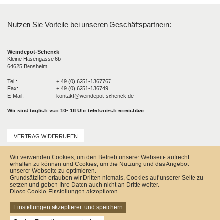
Nutzen Sie Vorteile bei unseren Geschäftspartnern:
Weindepot-Schenck
Kleine Hasengasse 6b
64625 Bensheim
Tel.:
+ 49 (0) 6251-1367767
Fax:
+ 49 (0) 6251-136749
E-Mail:
kontakt@weindepot-schenck.de
Wir sind täglich von 10- 18 Uhr telefonisch erreichbar
VERTRAG WIDERRUFEN
Unser Service
Wir verwenden Cookies, um den Betrieb unserer Webseite aufrecht
Versandkosten
erhalten zu können und Cookies, um die Nutzung und das Angebot
Kontakt
unserer Webseite zu optimieren.
Zahlungsmöglichkeiten
Grundsätzlich erlauben wir Dritten niemals, Cookies auf unserer Seite zu
Rückgabe & Widerrufsrecht
setzen und geben Ihre Daten auch nicht an Dritte weiter.
Impressum
Diese Cookie-Einstellungen akzeptieren.
AGB
Datenschutz
Einstellungen akzeptieren und speichern
Sitemap