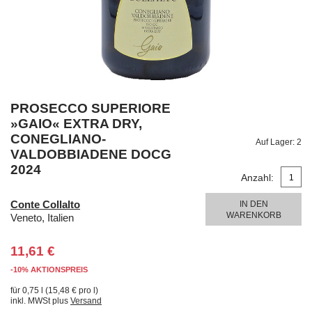
PROSECCO SUPERIORE
»GAIO« EXTRA DRY,
CONEGLIANO-
Auf Lager:
2
VALDOBBIADENE DOCG
2024
Anzahl:
Conte Collalto
IN DEN
WARENKORB
Veneto, Italien
11,61 €
-10% AKTIONSPREIS
für 0,75 l (15,48 € pro l)
inkl. MWSt plus
Versand