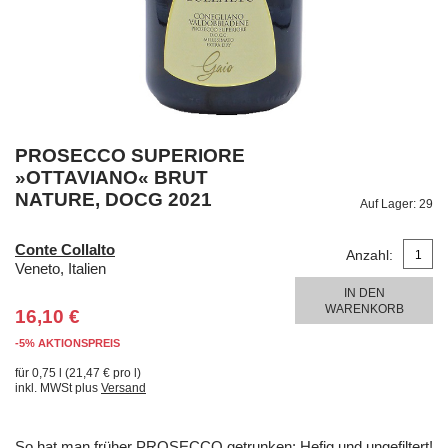
PROSECCO SUPERIORE
»OTTAVIANO« BRUT
NATURE, DOCG 2021
Auf Lager:
29
Conte Collalto
Anzahl:
Veneto, Italien
IN DEN
WARENKORB
16,10 €
-5% AKTIONSPREIS
für 0,75 l (21,47 € pro l)
inkl. MWSt plus
Versand
So hat man früher PROSECCO getrunken: Hefig und ungefiltert!