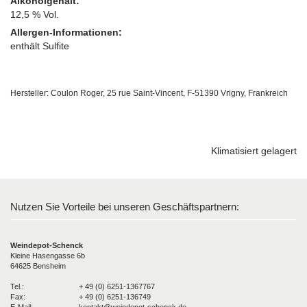
Alkoholgehalt:
12,5 % Vol.
Allergen-Informationen:
enthält Sulfite
Hersteller: Coulon Roger, 25 rue Saint-Vincent, F-51390 Vrigny, Frankreich
Klimatisiert gelagert
Nutzen Sie Vorteile bei unseren Geschäftspartnern:
Weindepot-Schenck
Kleine Hasengasse 6b
64625 Bensheim
Tel.:
+ 49 (0) 6251-1367767
Fax:
+ 49 (0) 6251-136749
E-Mail:
kontakt@weindepot-schenck.de