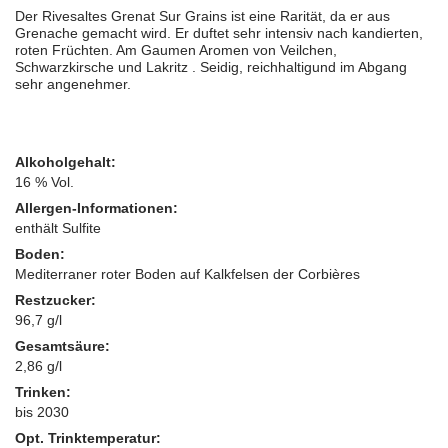
Der Rivesaltes Grenat Sur Grains ist eine Rarität, da er aus
Grenache gemacht wird. Er duftet sehr intensiv nach kandierten,
roten Früchten. Am Gaumen Aromen von Veilchen,
Schwarzkirsche und Lakritz
. Seidig, reichhaltigund im Abgang
sehr angenehmer.
Alkoholgehalt:
16 % Vol.
Allergen-Informationen:
enthält Sulfite
Boden:
Mediterraner roter Boden auf Kalkfelsen der Corbières
Restzucker:
96,7 g/l
Gesamtsäure:
2,86 g/l
Trinken:
bis 2030
Opt. Trinktemperatur: