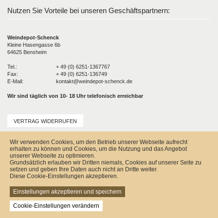
Nutzen Sie Vorteile bei unseren Geschäftspartnern:
Weindepot-Schenck
Kleine Hasengasse 6b
64625 Bensheim
Tel.:
+ 49 (0) 6251-1367767
Fax:
+ 49 (0) 6251-136749
E-Mail:
kontakt@weindepot-schenck.de
Wir sind täglich von 10- 18 Uhr telefonisch erreichbar
VERTRAG WIDERRUFEN
Unser Service
Wir verwenden Cookies, um den Betrieb unserer Webseite aufrecht
Versandkosten
erhalten zu können und Cookies, um die Nutzung und das Angebot
Kontakt
unserer Webseite zu optimieren.
Zahlungsmöglichkeiten
Grundsätzlich erlauben wir Dritten niemals, Cookies auf unserer Seite zu
Rückgabe & Widerrufsrecht
setzen und geben Ihre Daten auch nicht an Dritte weiter.
Impressum
Diese Cookie-Einstellungen akzeptieren.
AGB
Datenschutz
Einstellungen akzeptieren und speichern
Sitemap
Cookie-Einstellungen verändern