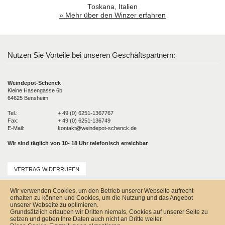
Toskana, Italien
» Mehr über den Winzer erfahren
Nutzen Sie Vorteile bei unseren Geschäftspartnern:
Weindepot-Schenck
Kleine Hasengasse 6b
64625 Bensheim
Tel.:
+ 49 (0) 6251-1367767
Fax:
+ 49 (0) 6251-136749
E-Mail:
kontakt@weindepot-schenck.de
Wir sind täglich von 10- 18 Uhr telefonisch erreichbar
VERTRAG WIDERRUFEN
Unser Service
Wir verwenden Cookies, um den Betrieb unserer Webseite aufrecht
Versandkosten
erhalten zu können und Cookies, um die Nutzung und das Angebot
Kontakt
unserer Webseite zu optimieren.
Zahlungsmöglichkeiten
Grundsätzlich erlauben wir Dritten niemals, Cookies auf unserer Seite zu
Rückgabe & Widerrufsrecht
setzen und geben Ihre Daten auch nicht an Dritte weiter.
Impressum