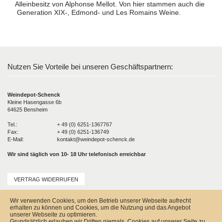
Alleinbesitz von Alphonse Mellot. Von hier stammen auch die
Generation XIX-, Edmond- und Les Romains Weine.
Nutzen Sie Vorteile bei unseren Geschäftspartnern:
Weindepot-Schenck
Kleine Hasengasse 6b
64625 Bensheim
Tel.:
+ 49 (0) 6251-1367767
Fax:
+ 49 (0) 6251-136749
E-Mail:
kontakt@weindepot-schenck.de
Wir sind täglich von 10- 18 Uhr telefonisch erreichbar
VERTRAG WIDERRUFEN
Unser Service
Wir verwenden Cookies, um den Betrieb unserer Webseite aufrecht
Versandkosten
erhalten zu können und Cookies, um die Nutzung und das Angebot
Kontakt
unserer Webseite zu optimieren.
Zahlungsmöglichkeiten
Grundsätzlich erlauben wir Dritten niemals, Cookies auf unserer Seite zu