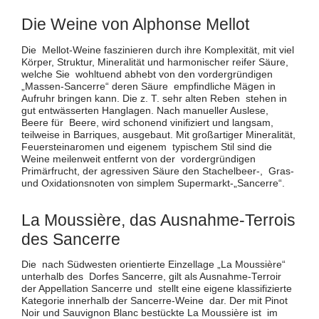
Die Weine von Alphonse Mellot
Die Mellot-Weine faszinieren durch ihre Komplexität, mit viel
Körper, Struktur, Mineralität und harmonischer reifer Säure,
welche Sie wohltuend abhebt von den vordergründigen
„Massen-Sancerre“ deren Säure empfindliche Mägen in
Aufruhr bringen kann. Die z. T. sehr alten Reben stehen in
gut entwässerten Hanglagen. Nach manueller Auslese,
Beere für Beere, wird schonend vinifiziert und langsam,
teilweise in Barriques, ausgebaut. Mit großartiger Mineralität,
Feuersteinaromen und eigenem typischem Stil sind die
Weine meilenweit entfernt von der vordergründigen
Primärfrucht, der agressiven Säure den Stachelbeer-, Gras-
und Oxidationsnoten von simplem Supermarkt-„Sancerre“.
La Moussière, das Ausnahme-Terrois
des Sancerre
Die nach Südwesten orientierte Einzellage „La Moussière“
unterhalb des Dorfes Sancerre, gilt als Ausnahme-Terroir
der Appellation Sancerre und stellt eine eigene klassifizierte
Kategorie innerhalb der Sancerre-Weine dar. Der mit Pinot
Noir und Sauvignon Blanc bestückte La Moussière ist im