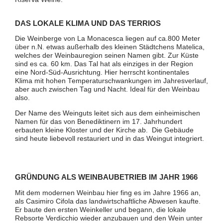
DAS LOKALE KLIMA UND DAS TERRIOS
Die Weinberge von La Monacesca liegen auf ca.800 Meter
über n.N. etwas außerhalb des kleinen Städtchens Matelica,
welches der Weinbauregion seinen Namen gibt. Zur Küste
sind es ca. 60 km. Das Tal hat als einziges in der Region
eine Nord-Süd-Ausrichtung. Hier herrscht kontinentales
Klima mit hohen Temperaturschwankungen im Jahresverlauf,
aber auch zwischen Tag und Nacht. Ideal für den Weinbau
also.
Der Name des Weinguts leitet sich aus dem einheimischen
Namen für das von Benediktinern im 17. Jahrhundert
erbauten kleine Kloster und der Kirche ab. Die Gebäude
sind heute liebevoll restauriert und in das Weingut integriert.
GRÜNDUNG ALS WEINBAUBETRIEB IM JAHR 1966
Mit dem modernen Weinbau hier fing es im Jahre 1966 an,
als Casimiro Cifola das landwirtschaftliche Abwesen kaufte.
Er baute den ersten Weinkeller und begann, die lokale
Rebsorte Verdicchio wieder anzubauen und den Wein unter