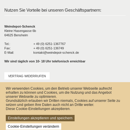
Nutzen Sie Vorteile bei unseren Geschäftspartnern:
Weindepot-Schenck
Kleine Hasengasse 6b
64625 Bensheim
Tel.:
+ 49 (0) 6251-1367767
Fax:
+ 49 (0) 6251-136749
E-Mail:
kontakt@weindepot-schenck.de
Wir sind täglich von 10- 18 Uhr telefonisch erreichbar
VERTRAG WIDERRUFEN
Unser Service
Wir verwenden Cookies, um den Betrieb unserer Webseite aufrecht
Versandkosten
erhalten zu können und Cookies, um die Nutzung und das Angebot
Kontakt
unserer Webseite zu optimieren.
Zahlungsmöglichkeiten
Grundsätzlich erlauben wir Dritten niemals, Cookies auf unserer Seite zu
Rückgabe & Widerrufsrecht
setzen und geben Ihre Daten auch nicht an Dritte weiter.
Impressum
Diese Cookie-Einstellungen akzeptieren.
AGB
Datenschutz
Einstellungen akzeptieren und speichern
Sitemap
Cookie-Einstellungen verändern