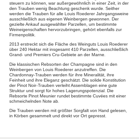
steuern zu können, war außergewöhnlich in einer Zeit, in der
den Trauben wenig Beachtung geschenk wurde. Seither
werden die Trauben für alle Louis Roederer Jahrgangsweine
ausschließlich aus eigenen Weinbergen gewonnen. Der
gezielte Ankauf ausgewählter Parzellen, um bestimmte
Weineigenschaften hervorzubringen, gehört ebenfalls zur
Firmenpolitik.
2013 erstreckt sich die Fläche des Weinguts Louis Roederer
über 240 Hektar mit insgesamt 410 Parzellen, ausschließlich
Grand- und Premiers Cru-Gebiete an der Marne.
Die klassischen Rebsorten der Champagne sind in den
Weinbergen von Louis Roederer anzutreffen. Die
Chardonnay-Trauben werden für ihre Mineralität, ihre
Feinheit und ihre Eleganz geschätzt. Die solide Konstitution
der Pinot Noir-Trauben verleiht Assemblagen eine gute
Struktur und sorgt für hohes Lagerungspotenzial. Die
Rebsorte Pinot Meunier rundet bestimmte Cuvées mit einer
schmeichelnden Note ab.
Die Trauben werden mit größter Sorgfalt von Hand gelesen,
in Körben gesammelt und direkt vor Ort gepresst.