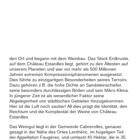
den Ort und begann mit dem Weinbau. Das Stück Erdkruste,
auf dem Château Estanilles liegt, gehört zu den Ältesten auf
unserem Planeten und war vor mehr als 500 Millionen
Jahren extremen Kompressionsphänomenen ausgesetzt.
Dies führte zu einzigartigen Besonderheiten seines Terroirs.
Dazu gehören z.B. die hohe Dichte an Sandsteinschiefer,
seine besonders durchlässigen Böden und sein Mikro-Klima.
In jüngerer Zeit ist als wesentlicher Faktor seine
Abgelegenheit von städtischen Gebieten hinzugekommen.
Hier ist die Luft noch sauber! All dies prägt die Identität, den
Reichtum und die Komplexität der Weine von Château
Estanilles.
Das Weingut liegt in der Gemeinde Cabrerolles, genauer
gesagt in der Nähe des Ortes Lenthéric, im hügeligen Teil
der Appellation Faugères, und umfasst 40 Hektar, die in 35