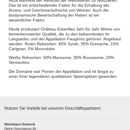
Hitze während der Reifezeit der Weinbeeren zu reduzieren.
Das ist ein entscheidender Faktor für die Erhaltung der
Aroma- und Geschmacksfrische von Weinen. Auch die
biodynamische Bewirtschaftung der Reben ist ein
wesentlicher Faktor.
Heute produziert Château Estanilles Jahr für Jahr Weine von
bemerkenswerter Qualität, die zu den bekanntesten im
Languedoc und der Appellation Faugères gehören. Angebaut
werden: Roten Rebsorten: 45% Syrah, 35% Grenache, 15%
Carignan, 5% Mourvèdre
Weiße Rebsorten: 50% Marsanne, 30% Roussanne, 20%
Vermentino
Die Domaine war Pionier der Appellation und ist längst zu
einer Ihrer legendären qualitativen Speerspitzen geworden.
Nutzen Sie Vorteile bei unseren Geschäftspartnern:
Weindepot-Schenck
Kleine Hasengasse 6b