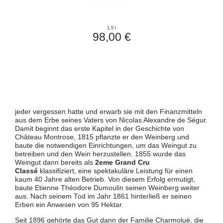
1,5 l
98,00 €
jeder vergessen hatte und erwarb sie mit den Finanzmitteln
aus dem Erbe seines Vaters von Nicolas Alexandre de Ségur.
Damit beginnt das erste Kapitel in der Geschichte von
Château Montrose, 1815 pflanzte er den Weinberg und
baute die notwendigen Einrichtungen, um das Weingut zu
betreiben und den Wein herzustellen. 1855 wurde das
Weingut dann bereits als
2eme Grand Cru
Classé
klassifiziert, eine spektakuläre Leistung für einen
kaum 40 Jahre alten Betrieb. Von diesem Erfolg ermutigt,
baute Etienne Théodore Dumoulin seinen Weinberg weiter
aus. Nach seinem Tod im Jahr 1861 hinterließ er seinen
Erben ein Anwesen von 95 Hektar.
Seit 1896 gehörte das Gut dann der Familie Charmoluë, die