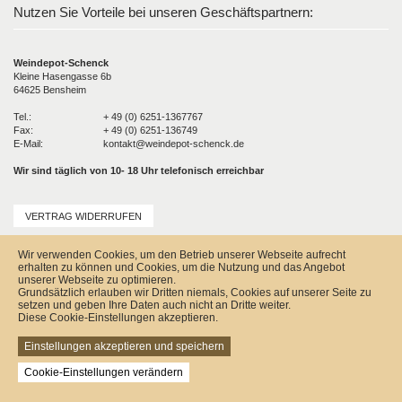
Nutzen Sie Vorteile bei unseren Geschäftspartnern:
Weindepot-Schenck
Kleine Hasengasse 6b
64625 Bensheim
Tel.:
+ 49 (0) 6251-1367767
Fax:
+ 49 (0) 6251-136749
E-Mail:
kontakt@weindepot-schenck.de
Wir sind täglich von 10- 18 Uhr telefonisch erreichbar
VERTRAG WIDERRUFEN
Unser Service
Wir verwenden Cookies, um den Betrieb unserer Webseite aufrecht
Versandkosten
erhalten zu können und Cookies, um die Nutzung und das Angebot
Kontakt
unserer Webseite zu optimieren.
Zahlungsmöglichkeiten
Grundsätzlich erlauben wir Dritten niemals, Cookies auf unserer Seite zu
Rückgabe & Widerrufsrecht
setzen und geben Ihre Daten auch nicht an Dritte weiter.
Impressum
Diese Cookie-Einstellungen akzeptieren.
AGB
Datenschutz
Einstellungen akzeptieren und speichern
Sitemap
Cookie-Einstellungen verändern