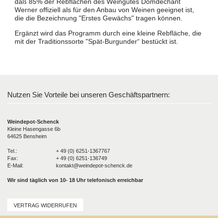
daß 85% der Rebflächen des Weingutes Domdechant
Werner offiziell als für den Anbau von Weinen geeignet ist,
die die Bezeichnung "Erstes Gewächs" tragen können.
Ergänzt wird das Programm durch eine kleine Rebfläche, die
mit der Traditionssorte "Spät-Burgunder“ bestückt ist.
Nutzen Sie Vorteile bei unseren Geschäftspartnern:
Weindepot-Schenck
Kleine Hasengasse 6b
64625 Bensheim
Tel.:
+ 49 (0) 6251-1367767
Fax:
+ 49 (0) 6251-136749
E-Mail:
kontakt@weindepot-schenck.de
Wir sind täglich von 10- 18 Uhr telefonisch erreichbar
VERTRAG WIDERRUFEN