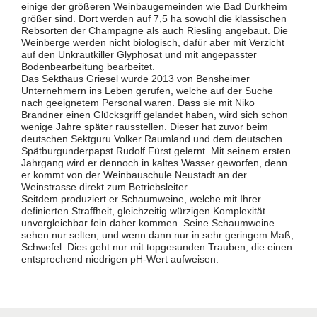
einige der größeren Weinbaugemeinden wie Bad Dürkheim
größer sind. Dort werden auf 7,5 ha sowohl die klassischen
Rebsorten der Champagne als auch Riesling angebaut. Die
Weinberge werden nicht biologisch, dafür aber mit Verzicht
auf den Unkrautkiller Glyphosat und mit angepasster
Bodenbearbeitung bearbeitet.
Das Sekthaus Griesel wurde 2013 von Bensheimer
Unternehmern ins Leben gerufen, welche auf der Suche
nach geeignetem Personal waren. Dass sie mit Niko
Brandner einen Glücksgriff gelandet haben, wird sich schon
wenige Jahre später rausstellen. Dieser hat zuvor beim
deutschen Sektguru Volker Raumland und dem deutschen
Spätburgunderpapst Rudolf Fürst gelernt. Mit seinem ersten
Jahrgang wird er dennoch in kaltes Wasser geworfen, denn
er kommt von der Weinbauschule Neustadt an der
Weinstrasse direkt zum Betriebsleiter.
Seitdem produziert er Schaumweine, welche mit Ihrer
definierten Straffheit, gleichzeitig würzigen Komplexität
unvergleichbar fein daher kommen. Seine Schaumweine
sehen nur selten, und wenn dann nur in sehr geringem Maß,
Schwefel. Dies geht nur mit topgesunden Trauben, die einen
entsprechend niedrigen pH-Wert aufweisen.