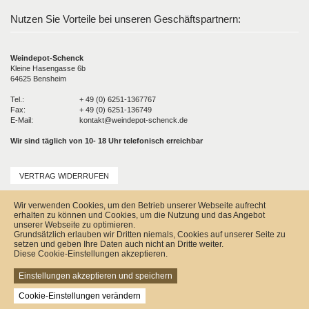
Nutzen Sie Vorteile bei unseren Geschäftspartnern:
Weindepot-Schenck
Kleine Hasengasse 6b
64625 Bensheim
Tel.:
+ 49 (0) 6251-1367767
Fax:
+ 49 (0) 6251-136749
E-Mail:
kontakt@weindepot-schenck.de
Wir sind täglich von 10- 18 Uhr telefonisch erreichbar
VERTRAG WIDERRUFEN
Unser Service
Wir verwenden Cookies, um den Betrieb unserer Webseite aufrecht
Versandkosten
erhalten zu können und Cookies, um die Nutzung und das Angebot
Kontakt
unserer Webseite zu optimieren.
Zahlungsmöglichkeiten
Grundsätzlich erlauben wir Dritten niemals, Cookies auf unserer Seite zu
Rückgabe & Widerrufsrecht
setzen und geben Ihre Daten auch nicht an Dritte weiter.
Impressum
Diese Cookie-Einstellungen akzeptieren.
AGB
Datenschutz
Einstellungen akzeptieren und speichern
Sitemap
Cookie-Einstellungen verändern