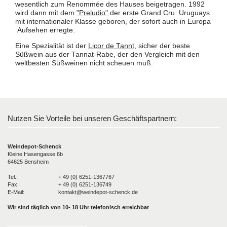
wesentlich zum Renommée des Hauses beigetragen. 1992
wird dann mit dem
"Preludio"
der erste Grand Cru Uruguays
mit internationaler Klasse geboren, der sofort auch in Europa
Aufsehen erregte.
Eine Spezialität ist der
Licor de Tannt
, sicher der beste
Süßwein aus der Tannat-Rabe, der den Vergleich mit den
weltbesten Süßweinen nicht scheuen muß.
Nutzen Sie Vorteile bei unseren Geschäftspartnern:
Weindepot-Schenck
Kleine Hasengasse 6b
64625 Bensheim
Tel.:
+ 49 (0) 6251-1367767
Fax:
+ 49 (0) 6251-136749
E-Mail:
kontakt@weindepot-schenck.de
Wir sind täglich von 10- 18 Uhr telefonisch erreichbar