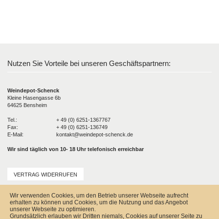
Nutzen Sie Vorteile bei unseren Geschäftspartnern:
Weindepot-Schenck
Kleine Hasengasse 6b
64625 Bensheim
Tel.:
+ 49 (0) 6251-1367767
Fax:
+ 49 (0) 6251-136749
E-Mail:
kontakt@weindepot-schenck.de
Wir sind täglich von 10- 18 Uhr telefonisch erreichbar
VERTRAG WIDERRUFEN
Unser Service
Wir verwenden Cookies, um den Betrieb unserer Webseite aufrecht
Versandkosten
erhalten zu können und Cookies, um die Nutzung und das Angebot
Kontakt
unserer Webseite zu optimieren.
Zahlungsmöglichkeiten
Grundsätzlich erlauben wir Dritten niemals, Cookies auf unserer Seite zu