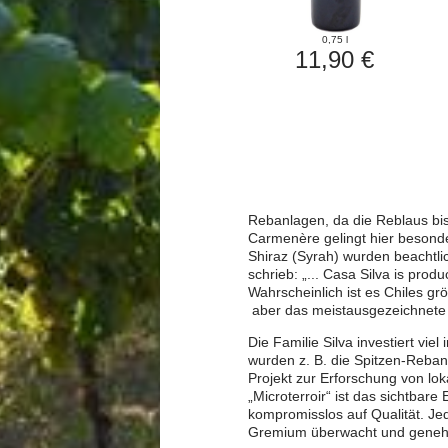
0,75 l
11,90 €
Rebanlagen, da die Reblaus bis
Carmenère gelingt hier besond
Shiraz (Syrah) wurden beachtlic
schrieb: „... Casa Silva is pro
Wahrscheinlich ist es Chiles g
aber das meistausgezeichnete
Die Familie Silva investiert vie
wurden z. B. die Spitzen-Reban
Projekt zur Erforschung von lo
„Microterroir“ ist das sichtbare
kompromisslos auf Qualität. Je
Gremium überwacht und geneh