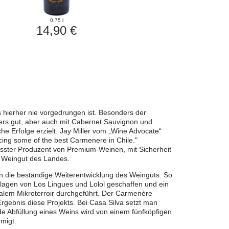
0,75 l
14,90 €
 hierher nie vorgedrungen ist. Besonders der
ers gut, aber auch mit Cabernet Sauvignon und
he Erfolge erzielt. Jay Miller vom „Wine Advocate“
ducing some of the best Carmenere in Chile."
rösster Produzent von Premium-Weinen, mit Sicherheit
 Weingut des Landes.
l in die beständige Weiterentwicklung des Weinguts. So
lagen von Los Lingues und Lolol geschaffen und ein
kalem Mikroterroir durchgeführt. Der Carmenère
 Ergebnis diese Projekts. Bei Casa Silva setzt man
de Abfüllung eines Weins wird von einem fünfköpfigen
migt.