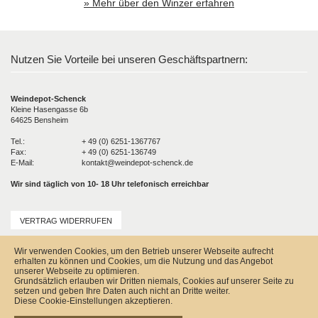
» Mehr über den Winzer erfahren
Nutzen Sie Vorteile bei unseren Geschäftspartnern:
Weindepot-Schenck
Kleine Hasengasse 6b
64625 Bensheim
Tel.:
+ 49 (0) 6251-1367767
Fax:
+ 49 (0) 6251-136749
E-Mail:
kontakt@weindepot-schenck.de
Wir sind täglich von 10- 18 Uhr telefonisch erreichbar
VERTRAG WIDERRUFEN
Unser Service
Wir verwenden Cookies, um den Betrieb unserer Webseite aufrecht
Versandkosten
erhalten zu können und Cookies, um die Nutzung und das Angebot
Kontakt
unserer Webseite zu optimieren.
Zahlungsmöglichkeiten
Grundsätzlich erlauben wir Dritten niemals, Cookies auf unserer Seite zu
Rückgabe & Widerrufsrecht
setzen und geben Ihre Daten auch nicht an Dritte weiter.
Impressum
Diese Cookie-Einstellungen akzeptieren.
AGB