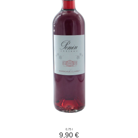
0,75 l
9,90 €