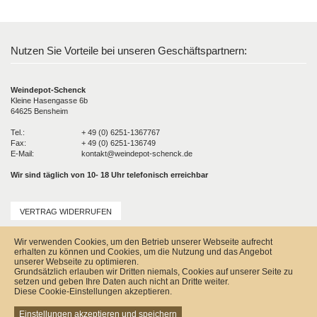
Nutzen Sie Vorteile bei unseren Geschäftspartnern:
Weindepot-Schenck
Kleine Hasengasse 6b
64625 Bensheim
Tel.:
+ 49 (0) 6251-1367767
Fax:
+ 49 (0) 6251-136749
E-Mail:
kontakt@weindepot-schenck.de
Wir sind täglich von 10- 18 Uhr telefonisch erreichbar
VERTRAG WIDERRUFEN
Unser Service
Wir verwenden Cookies, um den Betrieb unserer Webseite aufrecht
Versandkosten
erhalten zu können und Cookies, um die Nutzung und das Angebot
Kontakt
unserer Webseite zu optimieren.
Zahlungsmöglichkeiten
Grundsätzlich erlauben wir Dritten niemals, Cookies auf unserer Seite zu
Rückgabe & Widerrufsrecht
setzen und geben Ihre Daten auch nicht an Dritte weiter.
Impressum
Diese Cookie-Einstellungen akzeptieren.
AGB
Datenschutz
Einstellungen akzeptieren und speichern