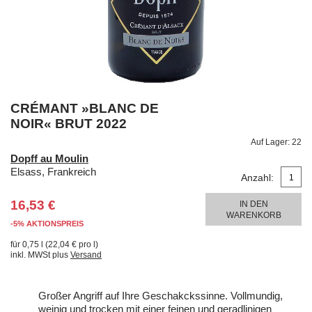
CRÉMANT »BLANC DE
NOIR« BRUT 2022
Auf Lager:
22
Dopff au Moulin
Elsass, Frankreich
Anzahl:
16,53 €
IN DEN
WARENKORB
-5% AKTIONSPREIS
für 0,75 l (22,04 € pro l)
inkl. MWSt plus
Versand
Großer Angriff auf Ihre Geschakckssinne. Vollmundig,
weinig und trocken mit einer feinen und geradlinigen