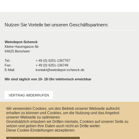
Nutzen Sie Vorteile bei unseren Geschäftspartnern:
Weindepot-Schenck
Kleine Hasengasse 6b
64625 Bensheim
Tel.:
+ 49 (0) 6251-1367767
Fax:
+ 49 (0) 6251-136749
E-Mail:
kontakt@weindepot-schenck.de
Wir sind täglich von 10- 18 Uhr telefonisch erreichbar
VERTRAG WIDERRUFEN
Unser Service
Wir verwenden Cookies, um den Betrieb unserer Webseite aufrecht
Versandkosten
erhalten zu können und Cookies, um die Nutzung und das Angebot
Kontakt
unserer Webseite zu optimieren.
Zahlungsmöglichkeiten
Grundsätzlich erlauben wir Dritten niemals, Cookies auf unserer Seite zu
Rückgabe & Widerrufsrecht
setzen und geben Ihre Daten auch nicht an Dritte weiter.
Impressum
Diese Cookie-Einstellungen akzeptieren.
AGB
Datenschutz