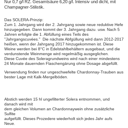
Nur 0,7 g/l RZ. Gesamtsäure 6,20 g/l. Intensiv und dicht, mit
Champagner-Stilistik.
Das SOLERA-Prinzip:
Zum 1. Jahrgang wird der 2. Jahrgang sowie neue reduktive Hefe
hinzugegeben. Dann kommt der 3. Jahrgang dazu. usw. Nach 5
Jahren erfolgte die 1. Abfüllung eines Teils des
"Jahrgangscuvées." Die nächste Abfgüllung wird dann 2012-2017
heißen, wenn der Jahrgang 2017 hinzugekommen ist. Diese
Weine werden bei 8°C in Edelstahlbehältern ausgebaut, und die
verdunstende Weinmenge wird regelmäẞig ausgeglichen.
Diese Cuvée des Soleragrundweins wird nach einer mindestens
24 Monate dauernden Flaschengärung ohne Dosage abgefüllt.
Verwendung finden nur ungeschwefelte Chardonnay-Trauben aus
bester Lage mit Kalk-Mergelböden.
Abstich werden 15 hl ungefilterter Solera entnommen, und
danach wird mit
dem gleichen Volumen an Chardonnaywein ohne zusätzliche
Sulfite
aufgefüllt. Dieses Prozedere wiederholt sich jedes Jahr aufs
Neue.