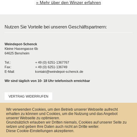
» Mehr über den Winzer erfahren
Nutzen Sie Vorteile bei unseren Geschäftspartnern:
Weindepot-Schenck
Kleine Hasengasse 6b
64625 Bensheim
Tel.:
+ 49 (0) 6251-1367767
Fax:
+ 49 (0) 6251-136749
E-Mail:
kontakt@weindepot-schenck.de
Wir sind täglich von 10- 18 Uhr telefonisch erreichbar
VERTRAG WIDERRUFEN
Unser Service
Wir verwenden Cookies, um den Betrieb unserer Webseite aufrecht
Versandkosten
erhalten zu können und Cookies, um die Nutzung und das Angebot
Kontakt
unserer Webseite zu optimieren.
Zahlungsmöglichkeiten
Grundsätzlich erlauben wir Dritten niemals, Cookies auf unserer Seite zu
Rückgabe & Widerrufsrecht
setzen und geben Ihre Daten auch nicht an Dritte weiter.
Impressum
Diese Cookie-Einstellungen akzeptieren.
AGB