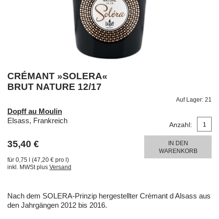
CRÉMANT »SOLERA«
BRUT NATURE 12/17
Auf Lager:
21
Dopff au Moulin
Elsass, Frankreich
Anzahl:
35,40 €
IN DEN
WARENKORB
für 0,75 l (47,20 € pro l)
inkl. MWSt plus
Versand
Nach dem SOLERA-Prinzip hergestellter Crèmant d Alsass aus
den Jahrgängen 2012 bis 2016.