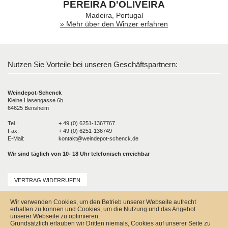
PEREIRA D'OLIVEIRA
Madeira, Portugal
» Mehr über den Winzer erfahren
Nutzen Sie Vorteile bei unseren Geschäftspartnern:
Weindepot-Schenck
Kleine Hasengasse 6b
64625 Bensheim
Tel.:
+ 49 (0) 6251-1367767
Fax:
+ 49 (0) 6251-136749
E-Mail:
kontakt@weindepot-schenck.de
Wir sind täglich von 10- 18 Uhr telefonisch erreichbar
VERTRAG WIDERRUFEN
Unser Service
Wir verwenden Cookies, um den Betrieb unserer Webseite aufrecht
Versandkosten
erhalten zu können und Cookies, um die Nutzung und das Angebot
Kontakt
unserer Webseite zu optimieren.
Zahlungsmöglichkeiten
Grundsätzlich erlauben wir Dritten niemals, Cookies auf unserer Seite zu
Rückgabe & Widerrufsrecht