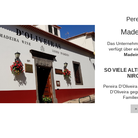
Pere
Madei
Das Unternehme
verfügt über ei
Madeir
SO VIELE AL
NIR
Pereira D’Oliveir
D’Oliveira geg
Familie
»