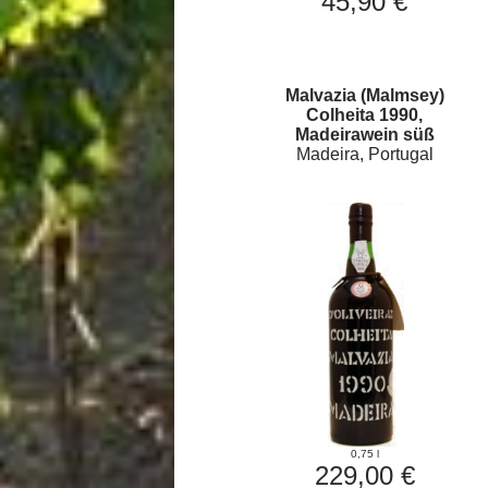
45,90 €
Malvazia (Malmsey)
Colheita 1990,
Madeirawein süß
Madeira, Portugal
0,75 l
229,00 €