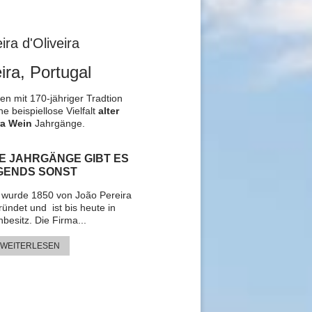
ira d'Oliveira
ra, Portugal
n mit 170-jähriger Tradtion
ne beispiellose Vielfalt
alter
a Wein
Jahrgänge.
TE JAHRGÄNGE GIBT ES
GENDS SONST
a wurde 1850 von João Pereira
ründet und ist bis heute in
nbesitz. Die Firma...
 WEITERLESEN