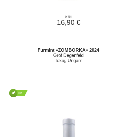
0,75 l
16,90 €
Furmint »ZOMBORKA« 2024
Gróf Degenfeld
Tokaj, Ungarn
Bio