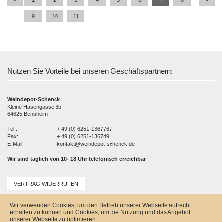
9
10
11
Nutzen Sie Vorteile bei unseren Geschäftspartnern:
Weindepot-Schenck
Kleine Hasengasse 6b
64625 Bensheim
Tel.:
+ 49 (0) 6251-1367767
Fax:
+ 49 (0) 6251-136749
E-Mail:
kontakt@weindepot-schenck.de
Wir sind täglich von 10- 18 Uhr telefonisch erreichbar
VERTRAG WIDERRUFEN
Unser Service
Wir verwenden Cookies, um den Betrieb unserer Webseite aufrecht
Versandkosten
erhalten zu können und Cookies, um die Nutzung und das Angebot
Kontakt
unserer Webseite zu optimieren.