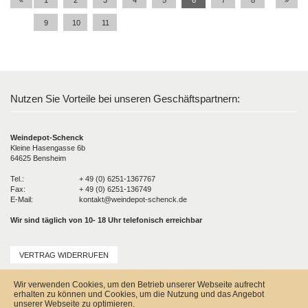
9
10
11
Nutzen Sie Vorteile bei unseren Geschäftspartnern:
Weindepot-Schenck
Kleine Hasengasse 6b
64625 Bensheim
Tel.:
+ 49 (0) 6251-1367767
Fax:
+ 49 (0) 6251-136749
E-Mail:
kontakt@weindepot-schenck.de
Wir sind täglich von 10- 18 Uhr telefonisch erreichbar
VERTRAG WIDERRUFEN
Unser Service
Wir verwenden Cookies, um den Betrieb unserer Webseite aufrecht
Versandkosten
erhalten zu können und Cookies, um die Nutzung und das Angebot
Kontakt
unserer Webseite zu optimieren.