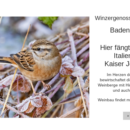
Winzergenoss
Baden
Hier fäng
Itali
Kaiser J
Im Herzen d
bewirtschaftet d
Weinberge mit Hi
und auch
Weinbau findet ma
»