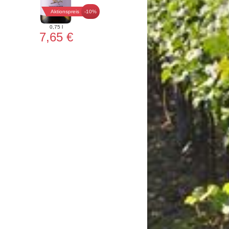
Aktionspreis
-10%
0,75 l
7,65 €