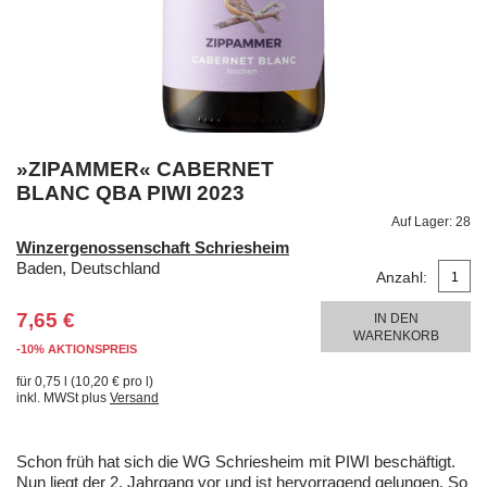
»ZIPAMMER« CABERNET
BLANC QBA PIWI 2023
Auf Lager:
28
Winzergenossenschaft Schriesheim
Baden, Deutschland
Anzahl:
7,65 €
IN DEN
WARENKORB
-10% AKTIONSPREIS
für 0,75 l (10,20 € pro l)
inkl. MWSt plus
Versand
Schon früh hat sich die WG Schriesheim mit PIWI beschäftigt.
Nun liegt der 2. Jahrgang vor und ist hervorragend gelungen. So